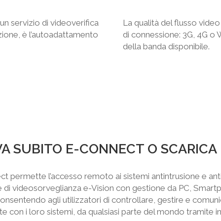
n servizio di videoverifica
La qualità del flusso vide
uazione, è l’autoadattamento
di connessione: 3G, 4G o W
della banda disponibile.
A SUBITO E-CONNECT O SCARICA L
t permette l’accesso remoto ai sistemi antintrusione e an
 di videosorveglianza e-Vision con gestione da PC, Smart
consentendo agli utilizzatori di controllare, gestire e comun
te con i loro sistemi, da qualsiasi parte del mondo tramite in