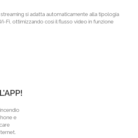
o streaming si adatta automaticamente alla tipologia
i-Fi, ottimizzando così il flusso video in funzione
’APP!
tincendio
phone e
icare
ternet.