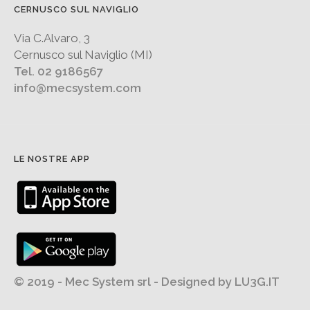
CERNUSCO SUL NAVIGLIO
Via C.Alvaro, 3
Cernusco sul Naviglio (MI)
Tel. 02 9186567
info@mecsystem.com
LE NOSTRE APP
© 2019 - Mec System srl - Designed by
LU3G.IT