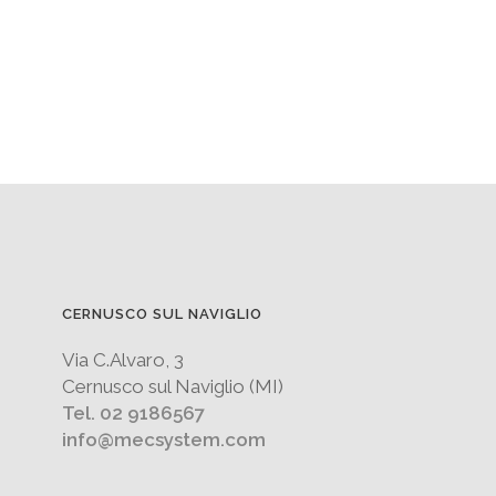
CERNUSCO SUL NAVIGLIO
Via C.Alvaro, 3
Cernusco sul Naviglio (MI)
Tel. 02 9186567
info@mecsystem.com