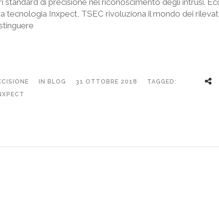
ri standard di precisione nel riconoscimento degli intrusi. 
 tecnologia Inxpect, TSEC rivoluziona il mondo dei rilevato
stinguere
ECISIONE
IN
BLOG
31 OTTOBRE 2018
TAGGED:
INXPECT