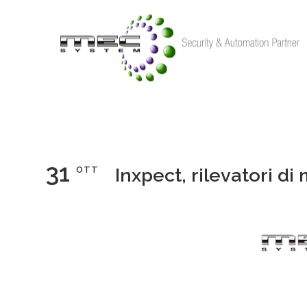
31
OTT
Inxpect, rilevatori d