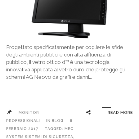
Progettato specificatamente per cogliere le sfide
degli ambienti pubblici e con alta affluenza di
pubblico, il vetro ottico d™ è una tecnologia
innovativa applicata al vetro duro che protegge gli
schermi AG Neovo da graffi e danni...
READ MORE
MONITOR
PROFESSIONALI
IN
BLOG
8
FEBBRAIO 2017
TAGGED:
MEC
SYSTEM SISTEMI DI SICUREZZA
,