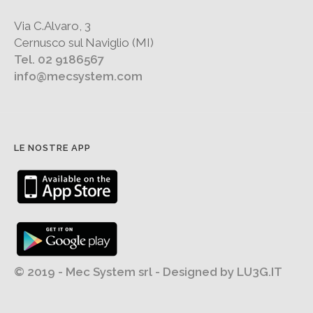
Via C.Alvaro, 3
Cernusco sul Naviglio (MI)
Tel. 02 9186567
info@mecsystem.com
LE NOSTRE APP
© 2019 - Mec System srl - Designed by
LU3G.IT