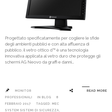
Progettato specificatamente per cogliere le sfide
degli ambienti pubblici e con alta affluenza di
pubblico, il vetro ottico d™ è una tecnologia
innovativa applicata al vetro duro che protegge gli
schermi AG Neovo da graffi e danni...
READ MORE
MONITOR
PROFESSIONALI
IN
BLOG
8
FEBBRAIO 2017
TAGGED:
MEC
SYSTEM SISTEMI DI SICUREZZA
,