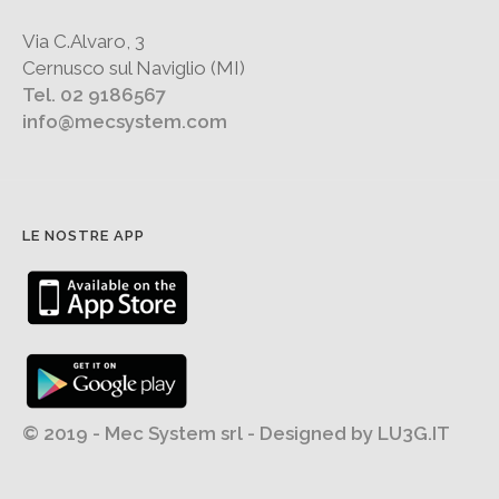
Via C.Alvaro, 3
Cernusco sul Naviglio (MI)
Tel. 02 9186567
info@mecsystem.com
LE NOSTRE APP
© 2019 - Mec System srl - Designed by
LU3G.IT