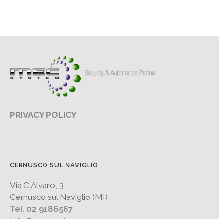
PRIVACY POLICY
CERNUSCO SUL NAVIGLIO
Via C.Alvaro, 3
Cernusco sul Naviglio (MI)
Tel. 02 9186567