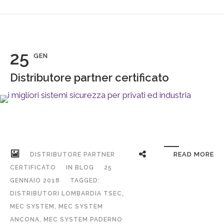
25
GEN
Distributore partner certificato
READ MORE
DISTRIBUTORE PARTNER
CERTIFICATO
IN
BLOG
25
GENNAIO 2018
TAGGED:
DISTRIBUTORI LOMBARDIA TSEC
,
MEC SYSTEM
,
MEC SYSTEM
ANCONA
,
MEC SYSTEM PADERNO