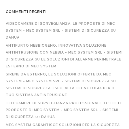
COMMENTI RECENTI
VIDEOCAMERE DI SORVEGLIANZA, LE PROPOSTE DI MEC
SYSTEM - MEC SYSTEM SRL - SISTEMI DI SICUREZZA
SU
DAHUA
ANTIFURTO NEBBIOGENO, INNOVATIVA SOLUZIONE
ANTINTRUSIONE CON NEBBIA - MEC SYSTEM SRL - SISTEMI
DI SICUREZZA
SU
LE SOLUZIONI DI ALLARME PERIMETRALE
ESTERNO DI MEC SYSTEM
SIRENE DA ESTERNO, LE SOLUZIONI OFFERTE DA MEC
SYSTEM - MEC SYSTEM SRL - SISTEMI DI SICUREZZA
SU
SISTEMI DI SICUREZZA TSEC, ALTA TECNOLOGIA PER IL
TUO SISTEMA ANTINTRUSIONE
TELECAMERE DI SORVEGLIANZA PROFESSIONALI, TUTTE LE
PROPOSTE DI MEC SYSTEM - MEC SYSTEM SRL - SISTEMI
DI SICUREZZA
SU
DAHUA
MEC SYSTEM GARANTISCE SOLUZIONI PER LA SICUREZZA