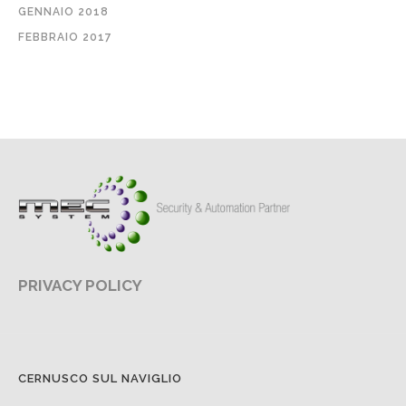
GENNAIO 2018
FEBBRAIO 2017
PRIVACY POLICY
CERNUSCO SUL NAVIGLIO