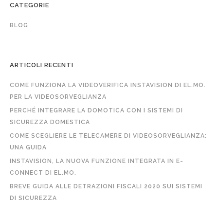
CATEGORIE
BLOG
ARTICOLI RECENTI
COME FUNZIONA LA VIDEOVERIFICA INSTAVISION DI EL.MO.
PER LA VIDEOSORVEGLIANZA
PERCHÉ INTEGRARE LA DOMOTICA CON I SISTEMI DI
SICUREZZA DOMESTICA
COME SCEGLIERE LE TELECAMERE DI VIDEOSORVEGLIANZA:
UNA GUIDA
INSTAVISION, LA NUOVA FUNZIONE INTEGRATA IN E-
CONNECT DI EL.MO.
BREVE GUIDA ALLE DETRAZIONI FISCALI 2020 SUI SISTEMI
DI SICUREZZA