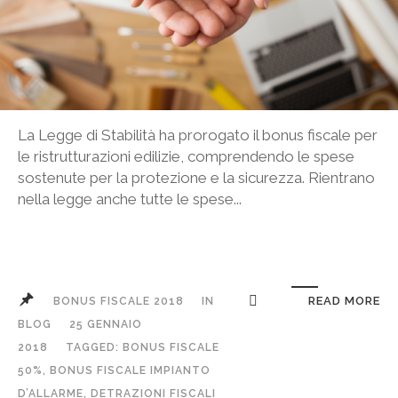
La Legge di Stabilità ha prorogato il bonus fiscale per
le ristrutturazioni edilizie, comprendendo le spese
sostenute per la protezione e la sicurezza. Rientrano
nella legge anche tutte le spese...
READ MORE
BONUS FISCALE 2018
IN
BLOG
25 GENNAIO
2018
TAGGED:
BONUS FISCALE
50%
,
BONUS FISCALE IMPIANTO
D’ALLARME
,
DETRAZIONI FISCALI