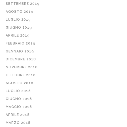
SETTEMBRE 2019
AGOSTO 2019
LUGLIO 2019
GIUGNO 2019
APRILE 2019
FEBBRAIO 2019
GENNAIO 2019
DICEMBRE 2018
NOVEMBRE 2018
OTTOBRE 2018
AGOSTO 2018
LUGLIO 2018
GIUGNO 2018
MAGGIO 2018
APRILE 2018
MARZO 2018